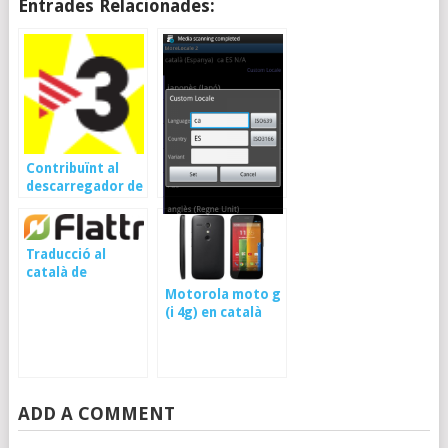
Entrades Relacionades:
Contribuïnt al
descarregador de
videos de tv3
Configurar el
Traducció al
navegador dels
català de
mòbils Android
flattr.com
Motorola moto g
per fer servir el
(i 4g) en català
català
ADD A COMMENT