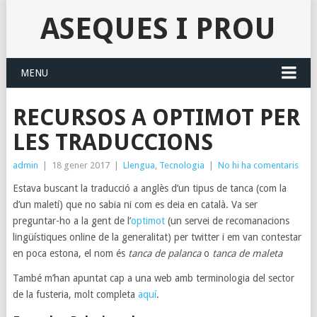
ASEQUES I PROU
MENU
RECURSOS A OPTIMOT PER
LES TRADUCCIONS
admin
|
18 gener 2017
|
Llengua
,
Tecnologia
|
No hi ha comentaris
Estava buscant la traducció a anglès d’un tipus de tanca (com la
d’un maletí) que no sabia ni com es deia en català. Va ser
preguntar-ho a la gent de l’
optimot
(un servei de recomanacions
lingüístiques online de la generalitat) per twitter i em van contestar
en poca estona, el nom és
tanca de palanca
o
tanca de maleta
També m’han apuntat cap a una web amb terminologia del sector
de la fusteria, molt completa
aquí
.