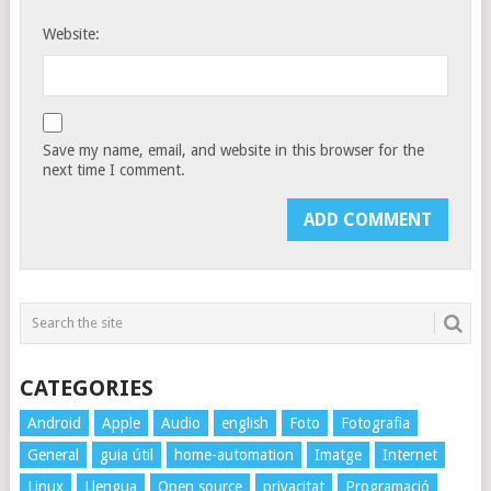
Website:
Save my name, email, and website in this browser for the
next time I comment.
CATEGORIES
Android
Apple
Audio
english
Foto
Fotografia
General
guia útil
home-automation
Imatge
Internet
Linux
Llengua
Open source
privacitat
Programació