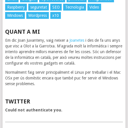
Raspberry
seguretat
SEO
Tecnologia
Video
Windows
Wordpress
x10
QUANT A MI
Em dic Joan Juvanteny, vaig neixer a
Joanetes
i des de fa uns anys
que visc a Olot a la Garrotxa. M'agrada molt la informàtica i sempre
intento aprendre millors maneres de fer les coses. Sóc un defensor
de la informàtica en català, per això veureu moltes instruccions per
configurar els vostres gadgets en català.
Normalment faig servir principalment el Linux per treballar i el Mac
OSx per ús domèstic encara que també puc fer servir el Windows
sense problemes.
TWITTER
Could not authenticate you.