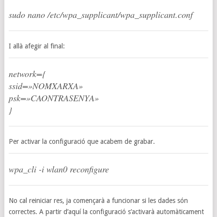
sudo nano /etc/wpa_supplicant/wpa_supplicant.conf
I allà afegir al final:
network={
ssid=»NOMXARXA»
psk=»CAONTRASENYA»
}
Per activar la configuració que acabem de grabar.
wpa_cli -i wlan0 reconfigure
No cal reiniciar res, ja començarà a funcionar si les dades són
correctes. A partir d’aquí la configuració s’activarà automàticament