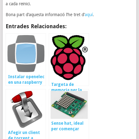
a cada reinici.
Bona part d’aquesta informació l’he tret d’
aquí
.
Entrades Relacionades:
Instalar openelec
en una raspberry
Targeta de
pi (actualitzat per
memoria per la
versió 7)
raspberry pi
Sense hat, ideal
per començar
Afegir un client
amb la raspberry
de torrent a