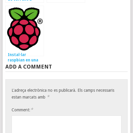
pi
openelec per
raspberry pi
Instal·lar
raspbian en una
raspberry pi
ADD A COMMENT
L'adreça electrònica no es publicarà.
Els camps necessaris
*
estan marcats amb
*
Comment: