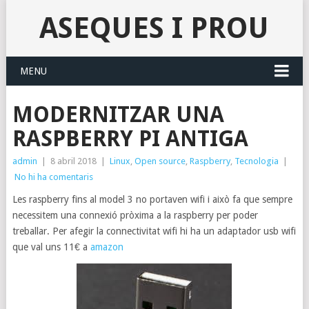
ASEQUES I PROU
MENU
MODERNITZAR UNA
RASPBERRY PI ANTIGA
admin
|
8 abril 2018
|
Linux
,
Open source
,
Raspberry
,
Tecnologia
|
No hi ha comentaris
Les raspberry fins al model 3 no portaven wifi i això fa que sempre
necessitem una connexió pròxima a la raspberry per poder
treballar. Per afegir la connectivitat wifi hi ha un adaptador usb wifi
que val uns 11€ a
amazon