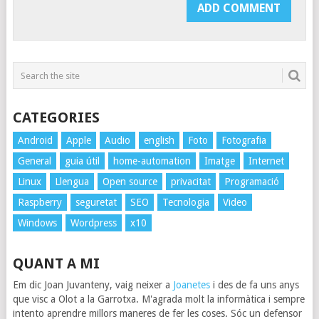
CATEGORIES
Android
Apple
Audio
english
Foto
Fotografia
General
guia útil
home-automation
Imatge
Internet
Linux
Llengua
Open source
privacitat
Programació
Raspberry
seguretat
SEO
Tecnologia
Video
Windows
Wordpress
x10
QUANT A MI
Em dic Joan Juvanteny, vaig neixer a
Joanetes
i des de fa uns anys
que visc a Olot a la Garrotxa. M'agrada molt la informàtica i sempre
intento aprendre millors maneres de fer les coses. Sóc un defensor