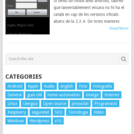
Si teniu un mòbil amb android, sabreu
que lamentablement encara no hi ha el
català en cap de les versions oficials
abans de la 2.3.4. De totes maneres
Read More
CATEGORIES
Android
Apple
Audio
english
Foto
Fotografia
General
guia útil
home-automation
Imatge
Internet
Linux
Llengua
Open source
privacitat
Programació
Raspberry
seguretat
SEO
Tecnologia
Video
Windows
Wordpress
x10