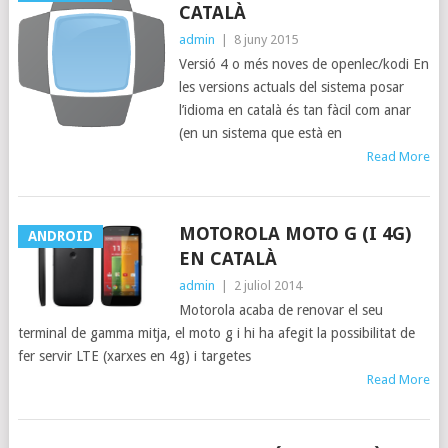
CATALÀ
admin
|
8 juny 2015
Versió 4 o més noves de openlec/kodi En
les versions actuals del sistema posar
l’idioma en català és tan fàcil com anar
(en un sistema que està en
Read More
MOTOROLA MOTO G (I 4G)
ANDROID
EN CATALÀ
admin
|
2 juliol 2014
Motorola acaba de renovar el seu
terminal de gamma mitja, el moto g i hi ha afegit la possibilitat de
fer servir LTE (xarxes en 4g) i targetes
Read More