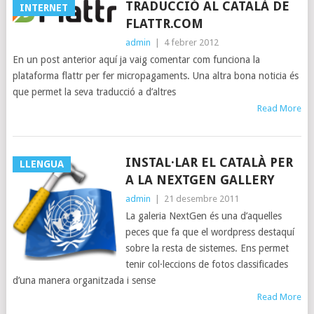
TRADUCCIÓ AL CATALÀ DE
INTERNET
FLATTR.COM
admin
|
4 febrer 2012
En un post anterior aquí ja vaig comentar com funciona la
plataforma flattr per fer micropagaments. Una altra bona noticia és
que permet la seva traducció a d’altres
Read More
INSTAL·LAR EL CATALÀ PER
LLENGUA
A LA NEXTGEN GALLERY
admin
|
21 desembre 2011
La galeria NextGen és una d’aquelles
peces que fa que el wordpress destaquí
sobre la resta de sistemes. Ens permet
tenir col·leccions de fotos classificades
d’una manera organitzada i sense
Read More