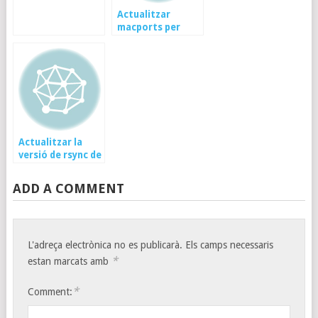
d’una carcassa
Actualitzar
macports per
funcionar amb
Mac OSX Lion
Actualitzar la
versió de rsync de
mac OSx
ADD A COMMENT
L'adreça electrònica no es publicarà.
Els camps necessaris
*
estan marcats amb
*
Comment: