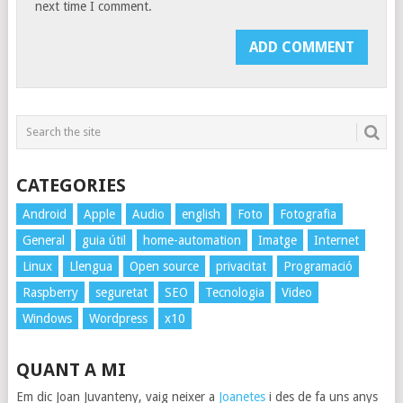
next time I comment.
CATEGORIES
Android
Apple
Audio
english
Foto
Fotografia
General
guia útil
home-automation
Imatge
Internet
Linux
Llengua
Open source
privacitat
Programació
Raspberry
seguretat
SEO
Tecnologia
Video
Windows
Wordpress
x10
QUANT A MI
Em dic Joan Juvanteny, vaig neixer a
Joanetes
i des de fa uns anys