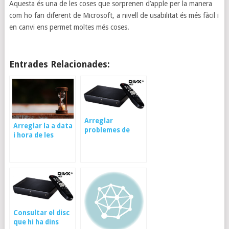
Aquesta és una de les coses que sorprenen d’apple per la manera
com ho fan diferent de Microsoft, a nivell de usabilitat és més fàcil i
en canvi ens permet moltes més coses.
Entrades Relacionades:
Arreglar
Arreglar la a data
problemes de
i hora de les
velocitat de un
fotos modificant
Iomega
la informació exif
ScreenplayMXHD
Consultar el disc
que hi ha dins