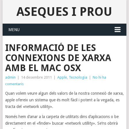
ASEQUES I PROU
MENU
INFORMACIÓ DE LES
CONNEXIONS DE XARXA
AMB EL MAC OSX
admin
|
14 desembre 2011
|
Apple
,
Tecnologia
|
No hi ha
comentaris
Quan volem veure algun dels valors de la nostra connexió de xarxa,
apple ofereix un sistema que és molt fàcil i potent a la vegada, es
tracta del «network utility».
Només hem d’anar a la carpeta de utilitats dins d’aplicacions o be
directament en el «finder» buscar «network utillity». Se’ns obrirà