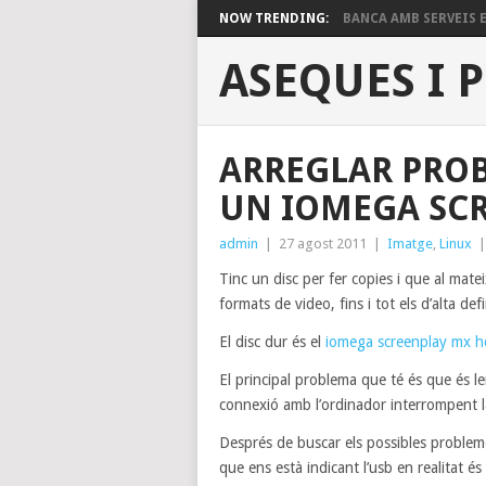
NOW TRENDING:
BANCA AMB SERVEIS EN
ASEQUES I 
ARREGLAR PROB
UN IOMEGA SC
admin
|
27 agost 2011
|
Imatge
,
Linux
Tinc un disc per fer copies i que al mate
formats de video, fins i tot els d’alta defi
El disc dur és el
iomega screenplay mx h
El principal problema que té és que és le
connexió amb l’ordinador interrompent l
Després de buscar els possibles probleme
que ens està indicant l’usb en realitat é