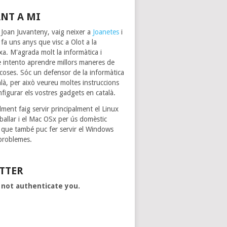
NT A MI
 Joan Juvanteny, vaig neixer a
Joanetes
i
 fa uns anys que visc a Olot a la
xa. M'agrada molt la informàtica i
 intento aprendre millors maneres de
s coses. Sóc un defensor de la informàtica
alà, per això veureu moltes instruccions
nfigurar els vostres gadgets en català.
ment faig servir principalment el Linux
eballar i el Mac OSx per ús domèstic
 que també puc fer servir el Windows
problemes.
TTER
 not authenticate you.