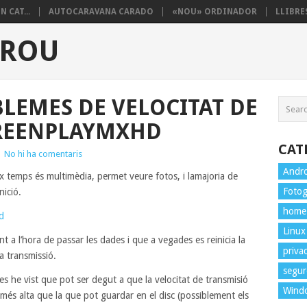
 CAT...
AUTOCARAVANA CARADO
«NOU» ORDINADOR
LLIBRES
PROU
LEMES DE VELOCITAT DE
REENPLAYMXHD
CAT
|
No hi ha comentaris
Andr
ix temps és multimèdia, permet veure fotos, i lamajoria de
Fotog
nició.
home
d
Linux
nt a l’hora de passar les dades i que a vegades es reinicia la
privac
a transmissió.
segur
s he vist que pot ser degut a que la velocitat de transmisió
Wind
s més alta que la que pot guardar en el disc (possiblement els