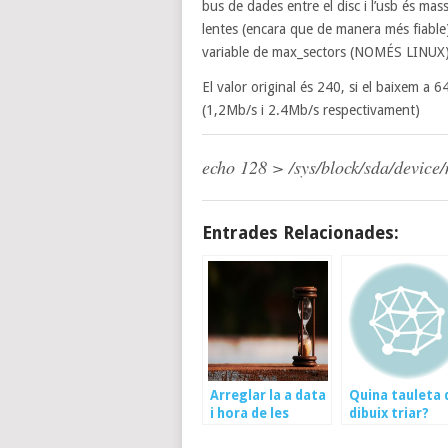
bus de dades entre el disc i l’usb és mas
lentes (encara que de manera més fiable)
variable de max_sectors (NOMÉS LINUX
El valor original és 240, si el baixem a 
(1,2Mb/s i 2.4Mb/s respectivament)
echo 128 > /sys/block/sda/device
Entrades Relacionades:
Arreglar la a data
Quina tauleta 
i hora de les
dibuix triar?
fotos modificant