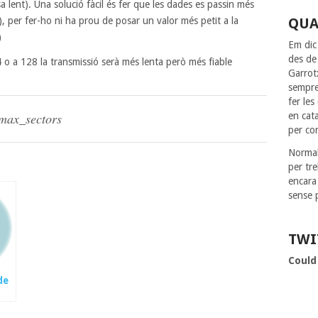
sa lent). Una solució fàcil és fer que les dades es passin més
, per fer-ho ni ha prou de posar un valor més petit a la
QUA
)
Em dic
des de
64 o a 128 la transmissió serà més lenta però més fiable
Garrot
sempre
fer le
/max_
sectors
en cat
per co
Normal
per tr
encara
sense 
TWI
Could
de