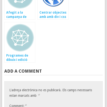
Afegit a la
Centrar objectes
campanya de
amb amb div i css
navegaentacatalà
Programes de
dibuix i edició
gratuïts per mac
ADD A COMMENT
L'adreça electrònica no es publicarà.
Els camps necessaris
*
estan marcats amb
*
Comment: