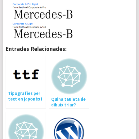
Entrades Relacionades:
Tipografies per
text en japonès i
Quina tauleta de
fonts gratuïtes
dibuix triar?