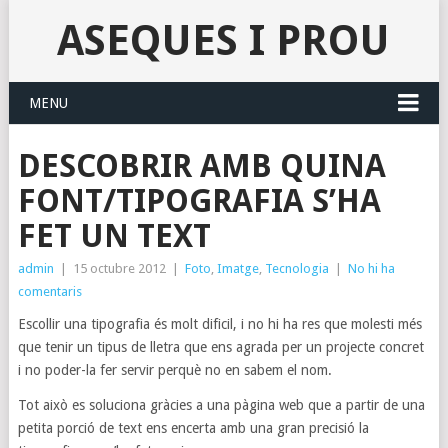
ASEQUES I PROU
MENU
DESCOBRIR AMB QUINA
FONT/TIPOGRAFIA S’HA
FET UN TEXT
admin
|
15 octubre 2012
|
Foto
,
Imatge
,
Tecnologia
|
No hi ha
comentaris
Escollir una tipografia és molt dificil, i no hi ha res que molesti més
que tenir un tipus de lletra que ens agrada per un projecte concret
i no poder-la fer servir perquè no en sabem el nom.
Tot això es soluciona gràcies a una pàgina web que a partir de una
petita porció de text ens encerta amb una gran precisió la