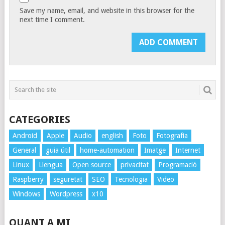
Save my name, email, and website in this browser for the
next time I comment.
CATEGORIES
Android
Apple
Audio
english
Foto
Fotografia
General
guia útil
home-automation
Imatge
Internet
Linux
Llengua
Open source
privacitat
Programació
Raspberry
seguretat
SEO
Tecnologia
Video
Windows
Wordpress
x10
QUANT A MI