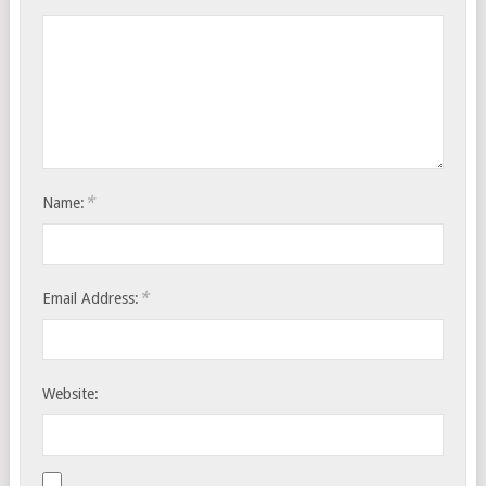
*
Name:
*
Email Address:
Website: