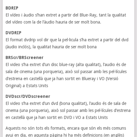
BDRIP
El vídeo i àudio s’han extret a partir del Blue-Ray, tant la qualitat
del vídeo com la de l’àudio hauria de ser molt bona.
DVDRIP
El format dvdrip vol dir que la pel·licula s’ha extret a partir del dvd
(àudio inclós), la qualitat hauria de ser molt bona
BRScr/BRScreener
El video s’ha extret d’un disc blue-ray (alta qualitat), l’audio és de
sala de cinema (una porqueria), això sol passar amb les pel·lícules
d’estrena en castellà que ja han sortit en Blueray i VO (Versió
Original) a Estats Units
DVDscr/DVDscreener
El video s’ha extret d’un dvd (bona qualitat), l’audio és de sala de
cinema (una porqueria), això sol passar amb les pel·lícules d’estrena
en castellà que ja han sortit en DVD i VO a Estats Units
Aquests no són tots els formats, encara que són els més comuns
avui en dia, en aquesta pàgina hi ha més definicions (en anglès)