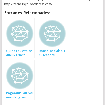
http://scenelingo.wordpress.com/
Entrades Relacionades:
Quina tauleta de
Donar-se d’alta a
dibuix triar?
buscadors i
primers passos de
SEO
Pagerank i altres
mandangues