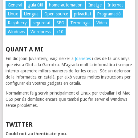
General
guia útil
home-automation
Imatge
Internet
Linux
Llengua
Open source
privacitat
Programació
Raspberry
seguretat
SEO
Tecnologia
Video
Windows
Wordpress
x10
QUANT A MI
Em dic Joan Juvanteny, vaig neixer a
Joanetes
i des de fa uns anys
que visc a Olot a la Garrotxa. M'agrada molt la informàtica i sempre
intento aprendre millors maneres de fer les coses. Sóc un defensor
de la informàtica en català, per això veureu moltes instruccions per
configurar els vostres gadgets en català.
Normalment faig servir principalment el Linux per treballar i el Mac
OSx per ús domèstic encara que també puc fer servir el Windows
sense problemes.
TWITTER
Could not authenticate you.