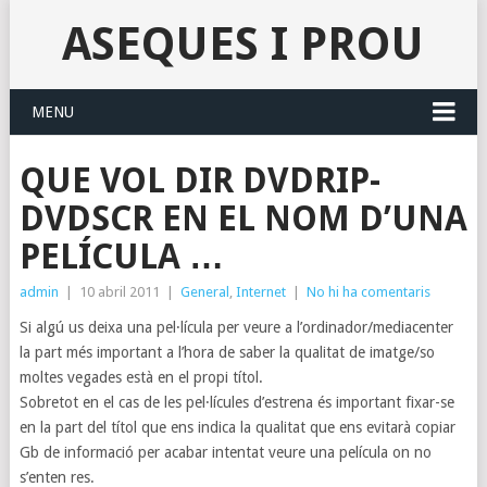
ASEQUES I PROU
MENU
QUE VOL DIR DVDRIP-
DVDSCR EN EL NOM D’UNA
PELÍCULA …
admin
|
10 abril 2011
|
General
,
Internet
|
No hi ha comentaris
Si algú us deixa una pel·lícula per veure a l’ordinador/mediacenter
la part més important a l’hora de saber la qualitat de imatge/so
moltes vegades està en el propi títol.
Sobretot en el cas de les pel·lícules d’estrena és important fixar-se
en la part del títol que ens indica la qualitat que ens evitarà copiar
Gb de informació per acabar intentat veure una película on no
s’enten res.